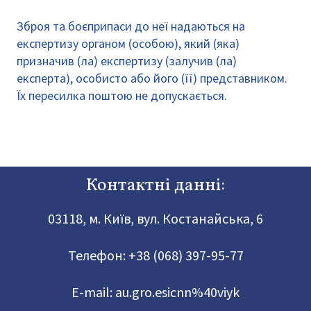
Зброя та боєприпаси до неї надаються на
експертизу органом (особою), який (яка)
призначив (ла) експертизу (залучив (ла)
експерта), особисто або його (її) представником.
Їх пересилка поштою не допускається.
Контактні данні:
03118, м. Київ, вул. Костанайська, 6
Телефон:
+38 (068) 397-95-77
E-mail:
au.gro.esicnn%40viyk