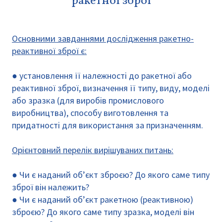
ракетної зброї
Основними завданнями дослідження ракетно-
реактивної зброї є:
● установлення її належності до ракетної або
реактивної зброї, визначення її типу, виду, моделі
або зразка (для виробів промислового
виробництва), способу виготовлення та
придатності для використання за призначенням.
Орієнтовний перелік вирішуваних питань:
● Чи є наданий об’єкт зброєю? До якого саме типу
зброї він належить?
● Чи є наданий об’єкт ракетною (реактивною)
зброєю? До якого саме типу зразка, моделі він