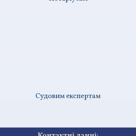
Судовим експертам
Контактні данні: