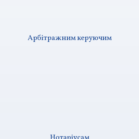
Арбітражним керуючим
Нотаріусам