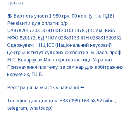
зразка.
💲 Вартість участі 1 980 грн. 00 коп. (у т.ч. ПДВ)
Реквізити для оплати: р/р
UA978201720313241001201011378 ДКСУ м. Київ
МФО 820172; ЄДРПОУ 02883133 ІПН 028831320332
Одержувач: ННЦ ІСЕ (Національний науковий
центр «Інститут судових експертиз ім. Засл. проф.
М.С. Бокаріуса» Міністерства юстиції України)
Призначення платежу: за семінар для арбітражних
керуючих, П.І.Б.
Реєстрація на участь у навчанні
⬅️
Телефон для довідок:
+38 (099) 163 58 92
(viber,
telegram, whatsapp)