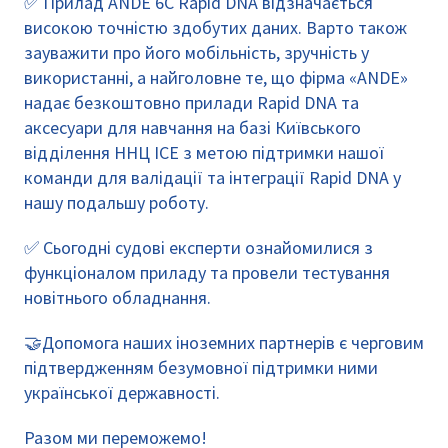
✅ Прилад ANDE 6C Rapid DNA відзначається
високою точністю здобутих даних. Варто також
зауважити про його мобільність, зручність у
використанні, а найголовне те, що фірма «ANDE»
надає безкоштовно прилади Rapid DNA та
аксесуари для навчання на базі Київського
відділення ННЦ ІСЕ з метою підтримки нашої
команди для валідації та інтеграції Rapid DNA у
нашу подальшу роботу.
✅ Сьогодні судові експерти ознайомилися з
функціоналом приладу та провели тестування
новітнього обладнання.
🤝Допомога наших іноземних партнерів є черговим
підтвердженням безумовної підтримки ними
української державності.
Разом ми переможемо!