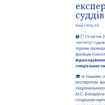
експер
суддів
Київ | ННЦ ІСЕ
🏫🕙 19 квітня 
«Інститут судов
України проведе
фахівців-психол
відшкодування
спеціальних зн
🎓📣 Нашими с
експертом вищ
Національного
М.С. Бокаріуса
старшим науко