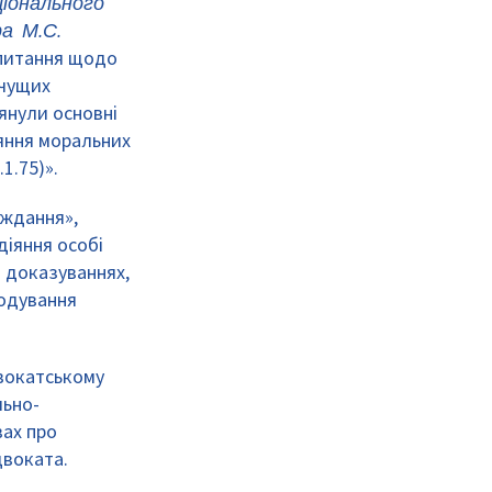
ціонального
ра М.С.
 питання щодо
ачущих
янули основні
яння моральних
1.75)».
аждання»,
діяння особі
 доказуваннях,
кодування
вокатському
льно-
вах про
двоката.