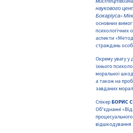
мистецтвознав
наукового цен
Бокаріуса» Мі
основних вимог
психологічних 
аспекти «Метод
страждань особі
Окрему увагу у
їхнього психоло
моральної шкод
а також на про
завданих морал
Спікер
БОРИС С
Об‘єднанні «Від
процесуального 
відшкодування 