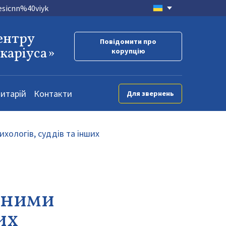
.esicnn%40viyk
ентру
Повідомити про
окаріуса»
корупцію
итарій
Контакти
Для звернень
чними
их