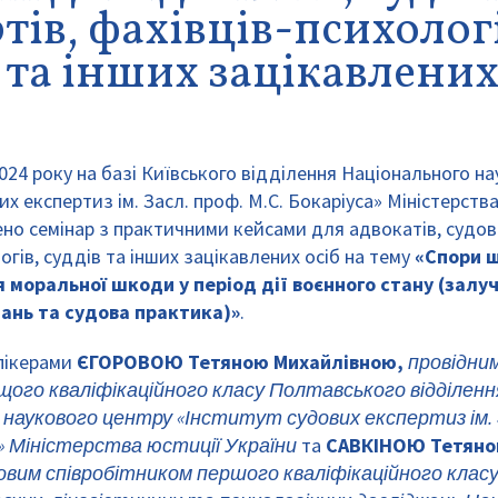
тів, фахівців-психолог
 та інших зацікавлених 
2024 року на базі Київського відділення Національного н
их експертиз ім. Засл. проф. М.С. Бокаріуса» Міністерств
но семінар з практичними кейсами для адвокатів, судов
огів, суддів та інших зацікавлених осіб на тему
«Спори 
 моральної шкоди у період дії воєнного стану (залу
ань та судова практика)»
.
пікерами
ЄГОРОВОЮ Тетяною Михайлівною,
провідни
ого кваліфікаційного класу Полтавського відділенн
 наукового центру «Інститут судових експертиз ім. 
» Міністерства юстиції України
та
САВКІНОЮ Тетяно
вим співробітником першого кваліфікаційного класу