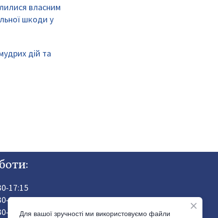
ілилися власним
льної шкоди у
мудрих дій та
боти:
:30-17:15
30-16:00
30-13:00
Для вашої зручності ми використовуємо файли