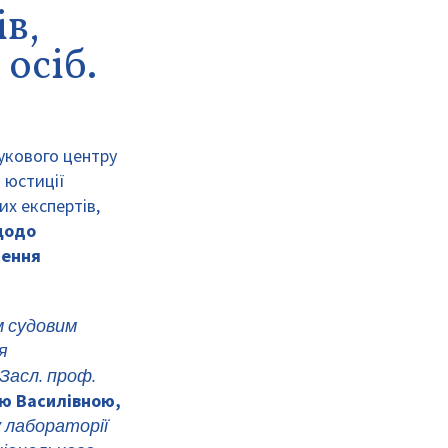
ів,
осіб.
аукового центру
а юстиції
их експертів,
щодо
чення
м судовим
я
Засл. проф.
ю Василівною,
 лабораторії