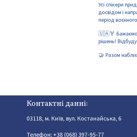
Усі спікери пр
досвідом і нап
період воєнного
🇺🇦🏅 Бажаємо
рішень! Відбуду
🤝 Разом набли
Контактні данні:
03118, м. Київ, вул. Костанайська, 6
Телефон:
+38 (068) 397-95-77