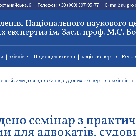
Костанайська, 6
Телефон:
+38 (068) 397-95-77
E-mail:
au.gro
ілення Національного наукового ц
х експертиз ім. Засл. проф. М.С. Б
а фахівців
Підвищення кваліфікації експертів
Репоз
дено семінар з практи
и для адвокатів, судов