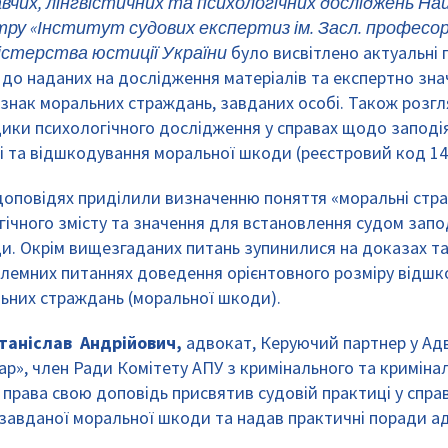
чих, лінгвістичних та психологічних досліджень На
тру «Інститут судових експертиз ім. Засл. професо
ністерства юстиції України
було висвітлено актуальні
 до наданих на дослідження матеріалів та експертно зн
ознак моральних страждань, завданих особі. Також розгл
ики психологічного дослідження у справах щодо заподі
 та відшкодування моральної шкоди (реєстровий код 14.
 доповідях приділили визначенню поняття «моральні стр
гічного змісту та значення для встановлення судом запо
и. Окрім вищезгаданих питань зупинилися на доказах та
блемних питаннях доведення орієнтовного розміру відш
ьних страждань (моральної шкоди).
таніслав Андрійович,
адвокат, Керуючий партнер у Ад
ар», член Ради Комітету АПУ з кримінального та криміна
права свою доповідь присвятив судовій практиці у спра
завданої моральної шкоди та надав практичні поради а