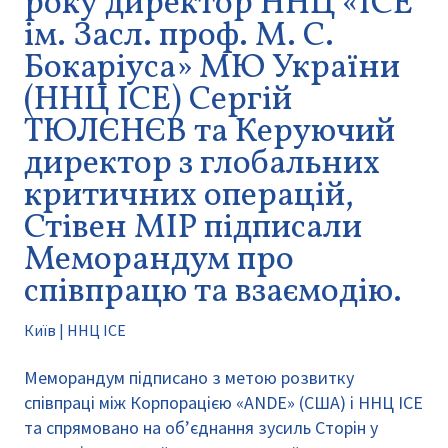
року директор ННЦ «ІСЕ
ім. Засл. проф. М. С.
Бокаріуса» МЮ України
(ННЦ ІСЕ) Сергій
ТЮЛЄНЄВ та Керуючий
директор з глобальних
критичних операцій,
Стівен МІР підписали
Меморандум про
співпрацю та взаємодію.
Київ | ННЦ ІСЕ
Меморандум підписано з метою розвитку
співпраці між Корпорацією «ANDE» (США) і ННЦ ІСЕ
та спрямовано на об’єднання зусиль Сторін у